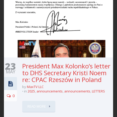
23
President Max Kolonko’s letter
MAY
to DHS Secretary Kristi Noem
re: CPAC Rzeszów in Poland
by
MaxTV LLC
in
2025
,
announcements
,
announcements
,
LETTERS
0
READ MORE