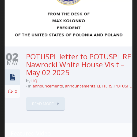
02
POTUSPL letter to POTUSPL RE
MAY
Nawrocki White House Visit –
May 02 2025
by
HQ
in
announcements
,
announcements
,
LETTERS
,
POTUSPL
0
READ MORE
Featured Video