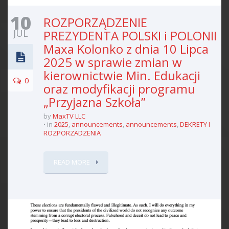
10
ROZPORZĄDZENIE
JUL
PREZYDENTA POLSKI i POLONII
Maxa Kolonko z dnia 10 Lipca
2025 w sprawie zmian w
kierownictwie Min. Edukacji
0
oraz modyfikacji programu
„Przyjazna Szkoła”
by
MaxTV LLC
in
2025
,
announcements
,
announcements
,
DEKRETY I
ROZPORZADZENIA
READ MORE