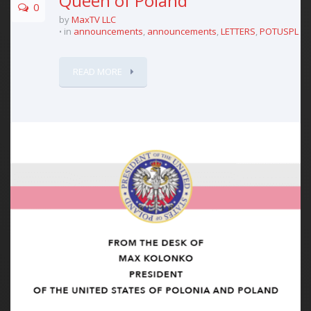
Queen of Poland
0
by
MaxTV LLC
in
announcements
,
announcements
,
LETTERS
,
POTUSPL
READ MORE