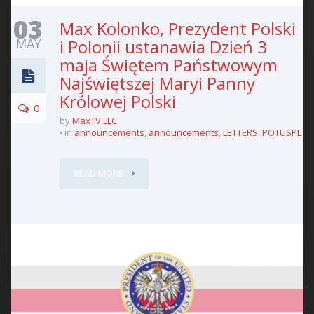
03
Max Kolonko, Prezydent Polski
MAY
i Polonii ustanawia Dzień 3
maja Świętem Państwowym
Najświętszej Maryi Panny
Królowej Polski
0
by
MaxTV LLC
in
announcements
,
announcements
,
LETTERS
,
POTUSPL
READ MORE