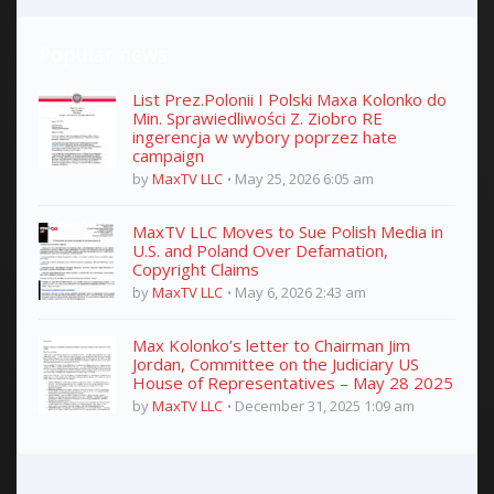
Popular news
List Prez.Polonii I Polski Maxa Kolonko do
Min. Sprawiedliwości Z. Ziobro RE
ingerencja w wybory poprzez hate
campaign
by
MaxTV LLC
May 25, 2026 6:05 am
MaxTV LLC Moves to Sue Polish Media in
U.S. and Poland Over Defamation,
Copyright Claims
by
MaxTV LLC
May 6, 2026 2:43 am
Max Kolonko’s letter to Chairman Jim
Jordan, Committee on the Judiciary US
House of Representatives – May 28 2025
by
MaxTV LLC
December 31, 2025 1:09 am