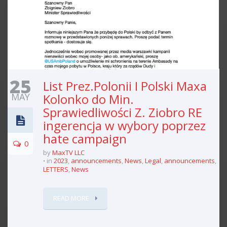
25
List Prez.Polonii I Polski Maxa
MAY
Kolonko do Min.
Sprawiedliwości Z. Ziobro RE
ingerencja w wybory poprzez
hate campaign
0
by
MaxTV LLC
in
2023
,
announcements
,
News
,
Legal
,
announcements
,
LETTERS
,
News
READ MORE