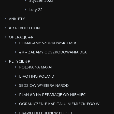
Styczeń 2022
Luty 22
ANKIETY
#R REVOLUTION
OPERACJE #R
POMAGAMY SZURKOWSKIEMU!
#R – ŻADAMY ODSZKODOWANIA DLA
POWSTANCOW WARSZAWSKICH BOJKOT FOOD
PETYCJE #R
CARE
POLSKA NA MAXA!
E-VOTING POLAND
SEDZIOW WYBIERA NAROD
PLAN #R NA REPARACJE OD NIEMIEC
OGRANICZENIE KAPITALU NIEMIECKIEGO W
POLSKICH MEDIACH
PRAWO DO BRONI W POLSCE