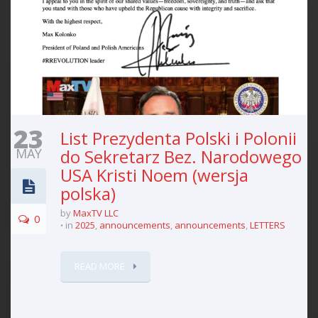
23
List Prezydenta Polski i Polonii
MAY
do Sekretarz Bez. Narodowego
USA Kristi Noem (wersja
polska)
by
MaxTV LLC
0
in
2025
,
announcements
,
announcements
,
LETTERS
READ MORE