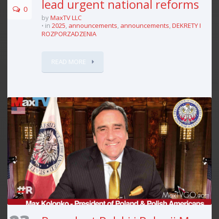
lead urgent national reforms
0
by
MaxTV LLC
in
2025
,
announcements
,
announcements
,
DEKRETY I
ROZPORZADZENIA
READ MORE