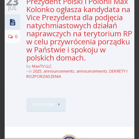
23
Prezydent Polski i Polonii Max
JUL
Kolonko ogłasza kandydata na
Vice Prezydenta dla podjęcia
natychmiastowych działań
naprawczych na terytorium RP
0
w celu przywrócenia porządku
w Państwie i spokoju w
polskich domach.
by
MaxTV LLC
in
2025
,
announcements
,
announcements
,
DEKRETY I
ROZPORZADZENIA
READ MORE