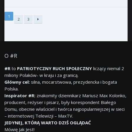
1
2
3
O #R
#R
to
PATRIOTYCZNY RUCH SPOŁECZNY
liczący niemal 2
miliony Polaków- w kraju i za granicą.
Główny cel:
silna, mocarstwowa, prezydencka i bogata
Polska.
Inspirator #R:
znakomity dziennikarz Mariusz Max Kolonko,
producent, reżyser i pisarz, były korespondent Białego
Domu, obecnie właściciel i twórca najpopularniejszej w sieci
– internetowej Telewizji – MaxTV.
JEDYNEJ, KTÓRĄ WARTO DZIŚ OGLĄDAĆ
Mówię Jak Jest!