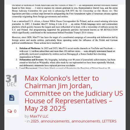
31
Max Kolonko’s letter to
DEC
Chairman Jim Jordan,
Committee on the Judiciary US
House of Representatives –
May 28 2025
0
by
MaxTV LLC
in
2025
,
announcements
,
announcements
,
LETTERS