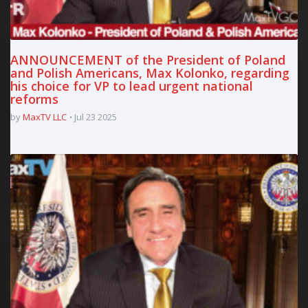
ANNOUNCEMENT of the President of Poland
and Polish Americans, Max Kolonko, regarding
his choice for VP to lead urgent national
reforms
by
MaxTV LLC
Jul 23 2025