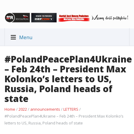
Menu
#PolandPeacePlan4Ukraine
– Feb 24th – President Max
Kolonko’s letters to US,
Russia, Poland heads of
state
Home
/
2022
/
announcements
/
LETTERS
/
#PolandPeacePlan4Ukraine – Feb 24th – President Max Kolonko’s
letters to US, Russia, Poland heads of state