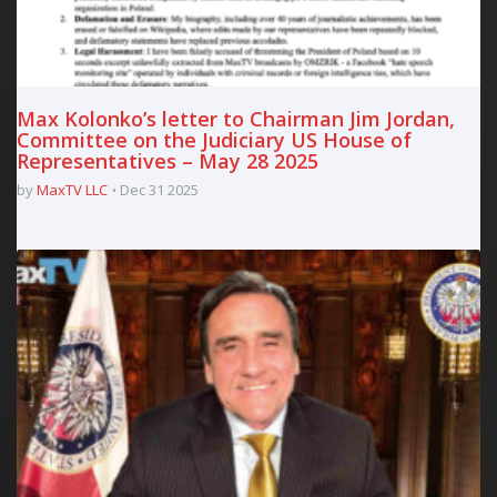
Max Kolonko’s letter to Chairman Jim Jordan,
Committee on the Judiciary US House of
Representatives – May 28 2025
by
MaxTV LLC
Dec 31 2025