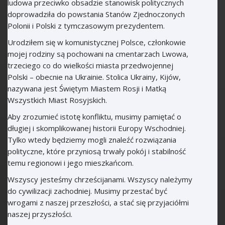
ludowa przeciwko obsadzie stanowisk politycznych
doprowadziła do powstania Stanów Zjednoczonych
Polonii i Polski z tymczasowym prezydentem.
Urodziłem się w komunistycznej Polsce, członkowie
mojej rodziny są pochowani na cmentarzach Lwowa,
trzeciego co do wielkości miasta przedwojennej
Polski – obecnie na Ukrainie. Stolica Ukrainy, Kijów,
nazywana jest Świętym Miastem Rosji i Matką
Wszystkich Miast Rosyjskich.
Aby zrozumieć istotę konfliktu, musimy pamiętać o
długiej i skomplikowanej historii Europy Wschodniej.
Tylko wtedy będziemy mogli znaleźć rozwiązania
polityczne, które przyniosą trwały pokój i stabilność
temu regionowi i jego mieszkańcom.
Wszyscy jesteśmy chrześcijanami. Wszyscy należymy
do cywilizacji zachodniej. Musimy przestać być
wrogami z naszej przeszłości, a stać się przyjaciółmi
naszej przyszłości.