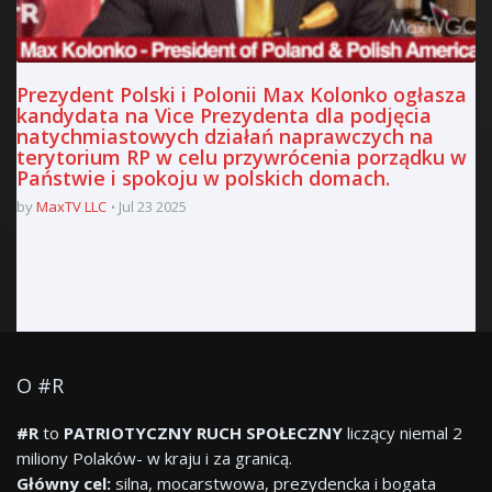
Prezydent Polski i Polonii Max Kolonko ogłasza
kandydata na Vice Prezydenta dla podjęcia
natychmiastowych działań naprawczych na
terytorium RP w celu przywrócenia porządku w
Państwie i spokoju w polskich domach.
by
MaxTV LLC
Jul 23 2025
O #R
#R
to
PATRIOTYCZNY RUCH SPOŁECZNY
liczący niemal 2
miliony Polaków- w kraju i za granicą.
Główny cel:
silna, mocarstwowa, prezydencka i bogata