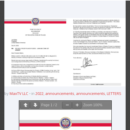
by
MaxTV LLC
in
2022
,
announcements
,
announcements
,
LETTERS
Page
1
/
2
Zoom
100%