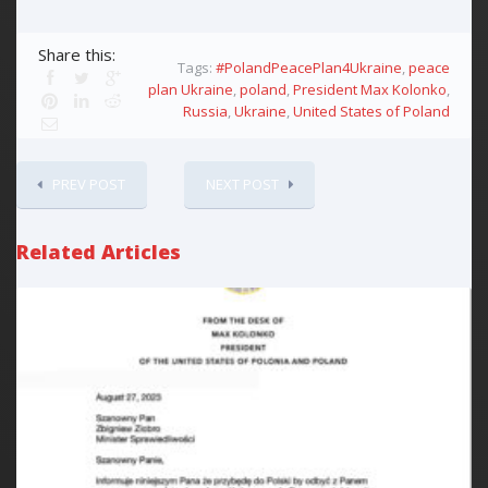
Share this:
Tags:
#PolandPeacePlan4Ukraine
,
peace
plan Ukraine
,
poland
,
President Max Kolonko
,
Russia
,
Ukraine
,
United States of Poland
PREV POST
NEXT POST
Related Articles