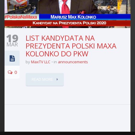
19
LIST KANDYDATA NA
MAR
PREZYDENTA POLSKI MAXA
KOLONKO DO PKW
by
MaxTV LLC
in
announcements
0
READ MORE