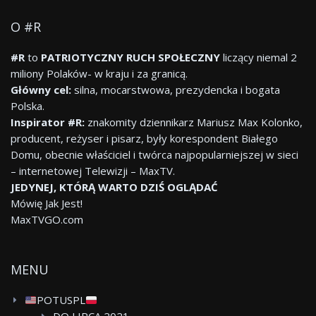
O #R
#R
to
PATRIOTYCZNY RUCH SPOŁECZNY
liczący niemal 2
miliony Polaków- w kraju i za granicą.
Główny cel:
silna, mocarstwowa, prezydencka i bogata
Polska.
Inspirator #R:
znakomity dziennikarz Mariusz Max Kolonko,
producent, reżyser i pisarz, były korespondent Białego
Domu, obecnie właściciel i twórca najpopularniejszej w sieci
– internetowej Telewizji – MaxTV.
JEDYNEJ, KTÓRĄ WARTO DZIŚ OGLĄDAĆ
Mówię Jak Jest!
MaxTVGO.com
MENU
POTUSPL