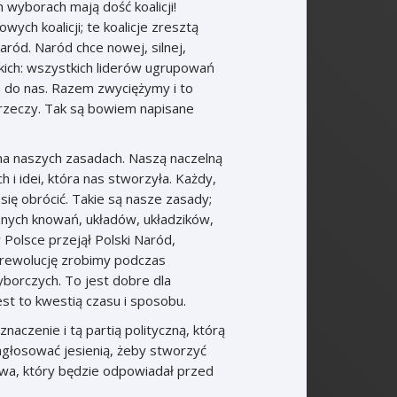
 wyborach mają dość koalicji!
ych koalicji; te koalicje zresztą
ród. Naród chce nowej, silnej,
ich: wszystkich liderów ugrupowań
ia do nas. Razem zwyciężymy i to
 rzeczy. Tak są bowiem napisane
na naszych zasadach. Naszą naczelną
i idei, która nas stworzyła. Każdy,
się obrócić. Takie są nasze zasady;
znych knowań, układów, układzików,
Polsce przejął Polski Naród,
 rewolucję zrobimy podczas
borczych. To jest dobre dla
est to kwestią czasu i sposobu.
aczenie i tą partią polityczną, którą
zagłosować jesienią, żeby stworzyć
stwa, który będzie odpowiadał przed