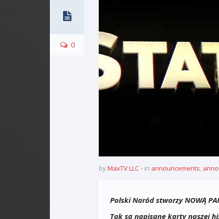
0
by
MaxTV LLC
in
announcements
,
anno
Polski Naród stworzy NOWĄ PA
Tak są napisane karty naszej his