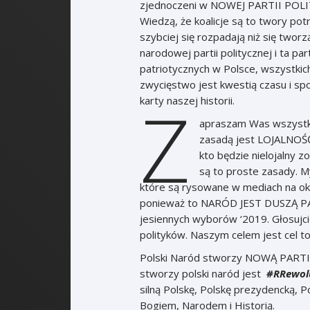
zjednoczeni w NOWEJ PARTII POLITYC
Wiedzą, że koalicje są to twory potr
szybciej się rozpadają niż się two
narodowej partii politycznej i ta pa
patriotycznych w Polsce, wszystkich
zwycięstwo jest kwestią czasu i sp
Z
karty naszej historii.
apraszam Was wszystki
zasadą jest LOJALNOŚĆ 
kto będzie nielojalny z
są to proste zasady. M
które są rysowane w mediach na ok
ponieważ to NARÓD JEST DUSZĄ P
jesiennych wyborów ‘2019. Głosujci
polityków. Naszym celem jest cel tot
Polski Naród stworzy NOWĄ PARTIĘ PO
stworzy polski naród jest
#RRewolu
silną Polskę, Polskę prezydencką, 
Bogiem, Narodem i Historią.