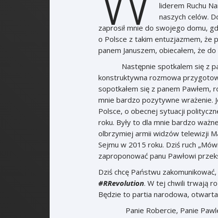
W
liderem Ruchu Na
naszych celów. D
zaprosił mnie do swojego domu, gd
o Polsce z takim entuzjazmem, że 
panem Januszem, obiecałem, że do
Następnie spotkalem się z panem
konstruktywna rozmowa przygotowaw
sopotkałem się z panem Pawłem, roz
mnie bardzo pozytywne wrażenie. Je
Polsce, o obecnej sytuacji polityczn
roku. Były to dla mnie bardzo ważne
olbrzymiej armii widzów telewizji Ma
Sejmu w 2015 roku. Dziś ruch „Mówi
zaproponować panu Pawłowi przek
Dziś chcę Państwu zakomunikować,
#RRevolution
. W tej chwili trwają r
Będzie to partia narodowa, otwarta 
Panie Robercie, Panie Pawle, Pani