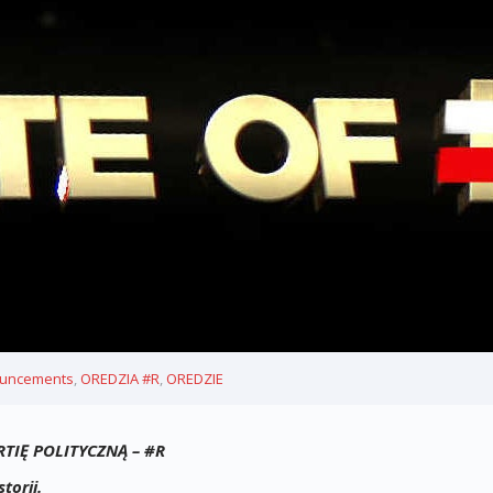
uncements
,
OREDZIA #R
,
OREDZIE
RTIĘ POLITYCZNĄ – #R
torii.