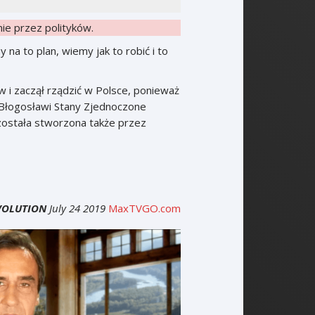
ie przez polityków.
a to plan, wiemy jak to robić i to
w i zaczął rządzić w Polsce, ponieważ
g Błogosławi Stany Zjednoczone
 została stworzona także przez
UTION
July 24 2019
MaxTVGO.com