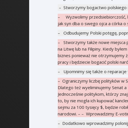
– Stworzymy bogactwo polskiego n
– Wyzwolimy przedsiebiorczość, lud
jak syn dba o swego ojca a córka o
– Odbudujemy Polski potęgę, pop
– Stworzymy także nowe miejsca pra
na Litwę lub na Filipiny. Kiedy byłe
biznes ponieważ nie otrzymujemy ż
pracy i będziecie bogacić polski naród
– Upomnimy się także o reparacje 
– Ograniczymy liczbę polityków w S
Dlatego też wyeliminujemy Senat a
Jednocześnie politykom, którzy zna
to, by nie mogła ich kupować kancle
sejmu za 100 tysięcy $, będzie robi
narodowi. – – Wprowadzimy E-votin
– Dodatkowo wprowadzimy polonijn