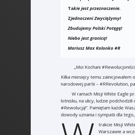
Ta
kie jest przeznaczenie.
Z
jednoczeni Zwyciężymy!
Zbudujemy Polski Potęgę!
Niebo jest
Mariusz Max Kolonko #R
„Moi Kochani #Rewolucjoniści, Br
Kilka miesięcy temu zainicjowałem o
narodowej partii – #RRevolution, par
W ramach Misji White Eagle przyb
lotnisku, na ulicy, ludzie podchodzili
#Rewolucją!”. Pamiętam każde Wasze 
dowody uznania i sympatii 
trakcie Misji Whi
Warszawie a wcze