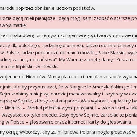
arodu poprzez obniżenie ludziom podatków.
zie będą mieli pieniądze i będą mogli sami zadbać o starsze pok
 swoją matkę.
rzez rozbudowę przemysłu zbrojeniowego; utworzymy nowe mie
cy dla polskiego, rodzimego biznesu, tak że rodzime biznesy ni
m w Polsce, ludzie podchodzili do mnie i mówili: „Panie Maksie, wy
adnej zachęty od państwa”. My Wam tę zachętę damy! Zostanieci
 a nie filipiński czy litewski.
wojenne od Niemców. Mamy plan na to i ten plan zostanie wykon
ejmie; kto by przypuszczał, że w Kongresie Amerykańskim jest mn
 Sejm zrobimy mniejszy, bardziej manewrowalny i szybszy w dzi
jdą się w Sejmie, którzy zostaną przez Was wybrani, zapłacimy b
rz Niemiec – Merkel półmilinowymi pensjami. I – wierzcie mi – tak
ł wszystko, co tylko chcecie, żeby być w Sejmie, zarabiać te pien
g w Polsce – głosowanie przez internet i karty do głosowania.
y okręg wyborczy, aby 20 milionowa Polonia mogła głosować w 