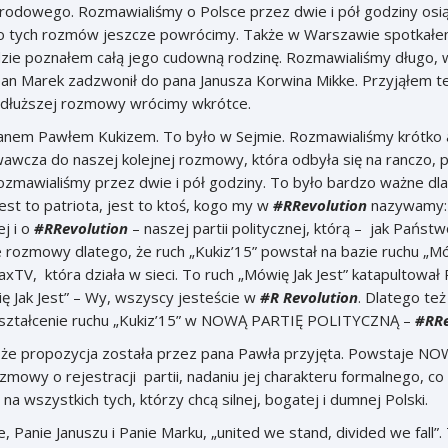
rodowego. Rozmawialiśmy o Polsce przez dwie i pół godziny osi
o tych rozmów jeszcze powrócimy. Także w Warszawie spotkałem 
zie poznałem całą jego cudowną rodzinę. Rozmawialiśmy długo, w
pan Marek zadzwonił do pana Janusza Korwina Mikke. Przyjąłem t
 dłuższej rozmowy wrócimy wkrótce.
 Pawłem Kukizem. To było w Sejmie. Rozmawialiśmy krótko ale
cza do naszej kolejnej rozmowy, która odbyła się na ranczo, 
mawialiśmy przez dwie i pół godziny. To było bardzo ważne dla 
st to patriota, jest to ktoś, kogo my w
#RRevolution
nazywamy: 
ej i o
#RRevolution
– naszej partii politycznej, którą – jak Państ
 rozmowy dlatego, że ruch „Kukiz’15” powstał na bazie ruchu „Mów
xTV, która działa w sieci. To ruch „Mówię Jak Jest” katapultował 
ę Jak Jest” – Wy, wszyscy jesteście w
#R
Revolution
. Dlatego te
ształcenie ruchu „Kukiz’15” w NOWĄ PARTIĘ POLITYCZNĄ –
#RRe
 że propozycja została przez pana Pawła przyjęta. Powstaje 
ozmowy o rejestracji partii, nadaniu jej charakteru formalnego, co n
na wszystkich tych, którzy chcą silnej, bogatej i dumnej Polski.
e Januszu i Panie Marku, „united we stand, divided we fall”. 