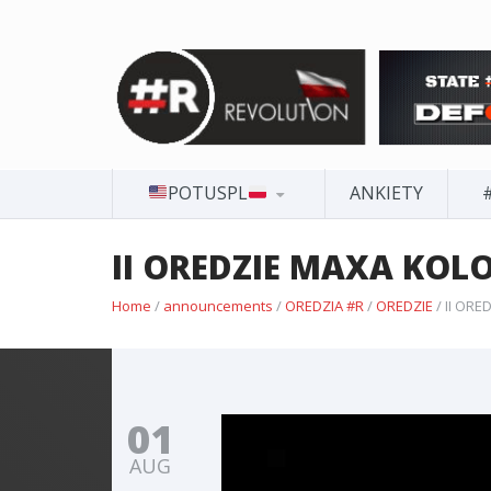
POTUSPL
ANKIETY
II OREDZIE MAXA KOLO
Home
/
announcements
/
OREDZIA #R
/
OREDZIE
/ II OR
01
AUG