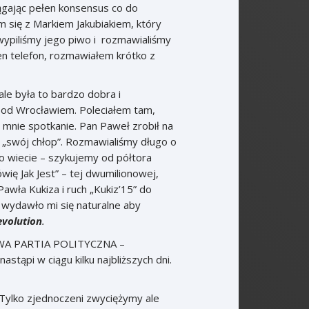
ągając pełen konsensus co do
się z Markiem Jakubiakiem, który
ypiliśmy jego piwo i rozmawialiśmy
en telefon, rozmawiałem krótko z
 była to bardzo dobra i
pod Wrocławiem. Poleciałem tam,
mnie spotkanie. Pan Paweł zrobił na
„swój chłop”. Rozmawialiśmy długo o
wo wiecie – szykujemy od półtora
ię Jak Jest” – tej dwumilionowej,
Pawła Kukiza i ruch „Kukiz’15” do
ż wydawło mi się naturalne aby
volution
.
NOWA PARTIA POLITYCZNA –
astąpi w ciągu kilku najbliższych dni.
Tylko zjednoczeni zwyciężymy ale