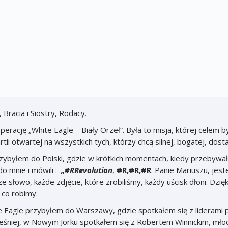
 granicą!
acia i Siostry, Rodacy.
perację „White Eagle – Biały Orzeł”. Była to misja, której celem 
tii otwartej na wszystkich tych, którzy chcą silnej, bogatej, dosta
yłem do Polski, gdzie w krótkich momentach, kiedy przebywałe
 do mnie i mówili :
„#RRevolution
,
#R,#R,#R
. Panie Mariuszu, je
słowo, każde zdjęcie, które zrobiliśmy, każdy uścisk dłoni. Dzię
dla tego, co robimy.
te Eagle przybyłem do Warszawy, gdzie spotkałem się z liderami 
śniej, w Nowym Jorku spotkałem się z Robertem Winnickim, mło