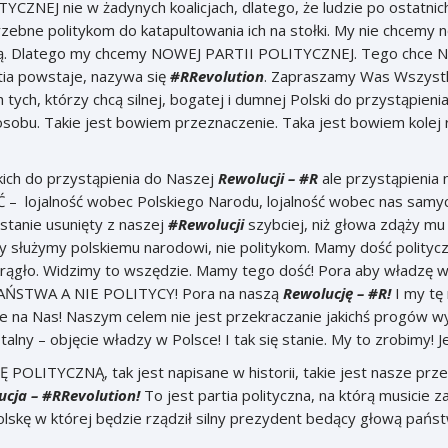
ZNEJ nie w żadynych koalicjach, dlatego, że ludzie po ostatnich
zebne politykom do katapultowania ich na stołki. My nie chcemy now
rzą. Dlatego my chcemy NOWEJ PARTII POLITYCZNEJ. Tego chce Na
rtia powstaje, nazywa się
#RRevolution
. Zapraszamy Was Wszystk
 tych, którzy chcą silnej, bogatej i dumnej Polski do przystąpien
osobu. Takie jest bowiem przeznaczenie. Taka jest bowiem kolej
ch do przystąpienia do Naszej
Rewolucji – #R
ale przystąpienia 
– lojalność wobec Polskiego Narodu, lojalność wobec nas samych 
ostanie usunięty z naszej
#Rewolucji
szybciej, niż głowa zdąży mu 
y służymy polskiemu narodowi, nie politykom. Mamy dość polityc
rągło. Widzimy to wszędzie. Mamy tego dość! Pora aby władzę w 
AŃSTWA A NIE POLITYCY! Pora na naszą
Rewolucję – #R!
I my tę
e na Nas! Naszym celem nie jest przekraczanie jakichś progów wy
alny – objęcie władzy w Polsce! I tak się stanie. My to zrobimy! J
LITYCZNĄ, tak jest napisane w historii, takie jest nasze przezn
cja – #RRevolution!
To jest partia polityczna, na którą musicie 
Polskę w której będzie rządził silny prezydent bedący głową pań