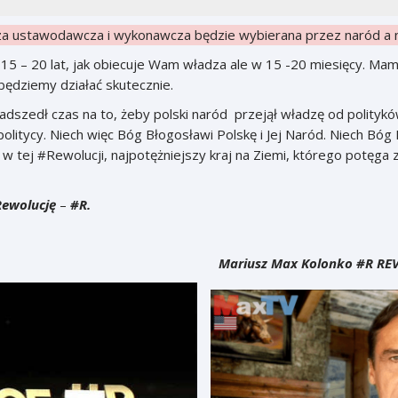
za ustawodawcza i wykonawcza będzie wybierana przez naród a n
 20 lat, jak obiecuje Wam władza ale w 15 -20 miesięcy. Mamy n
będziemy działać skutecznie.
nadszedł czas na to, żeby polski naród przejął władzę od politykó
politycy. Niech więc Bóg Błogosławi Polskę i Jej Naród. Niech Bó
 tej #Rewolucji, najpotężniejszy kraj na Ziemi, którego potęga
Rewolucję
–
#R.
Mariusz Max Kolonko #R REVOL