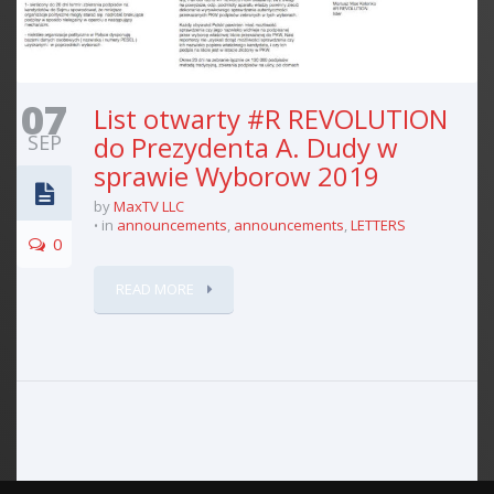
07
List otwarty #R REVOLUTION
SEP
do Prezydenta A. Dudy w
sprawie Wyborow 2019
by
MaxTV LLC
in
announcements
,
announcements
,
LETTERS
0
READ MORE