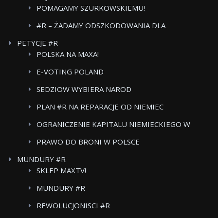
POMAGAMY SZURKOWSKIEMU!
#R – ŻADAMY ODSZKODOWANIA DLA
POWSTANCOW WARSZAWSKICH BOJKOT FOOD
PETYCJE #R
CARE
POLSKA NA MAXA!
E-VOTING POLAND
SEDZIOW WYBIERA NAROD
PLAN #R NA REPARACJE OD NIEMIEC
OGRANICZENIE KAPITALU NIEMIECKIEGO W
POLSKICH MEDIACH
PRAWO DO BRONI W POLSCE
MUNDURY #R
SKLEP MAXTV!
MUNDURY #R
REWOLUCJONISCI #R