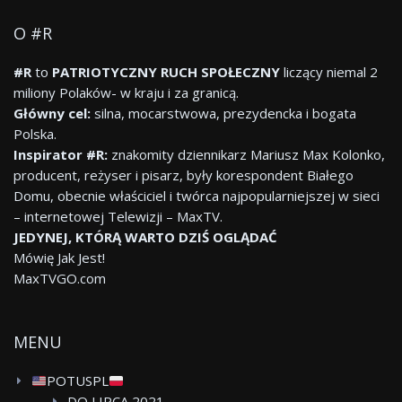
O #R
#R
to
PATRIOTYCZNY RUCH SPOŁECZNY
liczący niemal 2
miliony Polaków- w kraju i za granicą.
Główny cel:
silna, mocarstwowa, prezydencka i bogata
Polska.
Inspirator #R:
znakomity dziennikarz Mariusz Max Kolonko,
producent, reżyser i pisarz, były korespondent Białego
Domu, obecnie właściciel i twórca najpopularniejszej w sieci
– internetowej Telewizji – MaxTV.
JEDYNEJ, KTÓRĄ WARTO DZIŚ OGLĄDAĆ
Mówię Jak Jest!
MaxTVGO.com
MENU
POTUSPL
DO LIPCA 2021