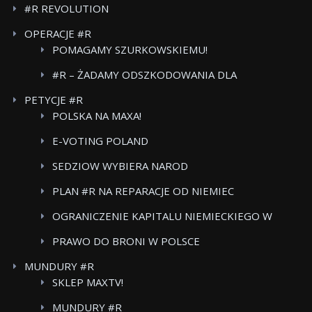
#R REVOLUTION
OPERACJE #R
POMAGAMY SZURKOWSKIEMU!
#R – ŻADAMY ODSZKODOWANIA DLA
POWSTANCOW WARSZAWSKICH BOJKOT FOOD
PETYCJE #R
CARE
POLSKA NA MAXA!
E-VOTING POLAND
SEDZIOW WYBIERA NAROD
PLAN #R NA REPARACJE OD NIEMIEC
OGRANICZENIE KAPITALU NIEMIECKIEGO W
POLSKICH MEDIACH
PRAWO DO BRONI W POLSCE
MUNDURY #R
SKLEP MAXTV!
MUNDURY #R