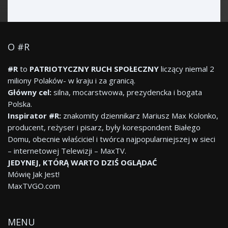
O #R
#R
to
PATRIOTYCZNY RUCH SPOŁECZNY
liczący niemal 2
miliony Polaków- w kraju i za granicą.
Główny cel:
silna, mocarstwowa, prezydencka i bogata
Polska.
Inspirator #R:
znakomity dziennikarz Mariusz Max Kolonko,
producent, reżyser i pisarz, były korespondent Białego
Domu, obecnie właściciel i twórca najpopularniejszej w sieci
– internetowej Telewizji – MaxTV.
JEDYNEJ, KTÓRĄ WARTO DZIŚ OGLĄDAĆ
Mówię Jak Jest!
MaxTVGO.com
MENU