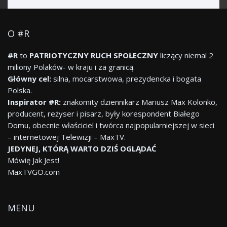
O #R
#R
to
PATRIOTYCZNY RUCH SPOŁECZNY
liczący niemal 2
miliony Polaków- w kraju i za granicą.
Główny cel:
silna, mocarstwowa, prezydencka i bogata
Polska.
Inspirator #R:
znakomity dziennikarz Mariusz Max Kolonko,
producent, reżyser i pisarz, były korespondent Białego
Domu, obecnie właściciel i twórca najpopularniejszej w sieci
– internetowej Telewizji – MaxTV.
JEDYNEJ, KTÓRĄ WARTO DZIŚ OGLĄDAĆ
Mówię Jak Jest!
MaxTVGO.com
MENU