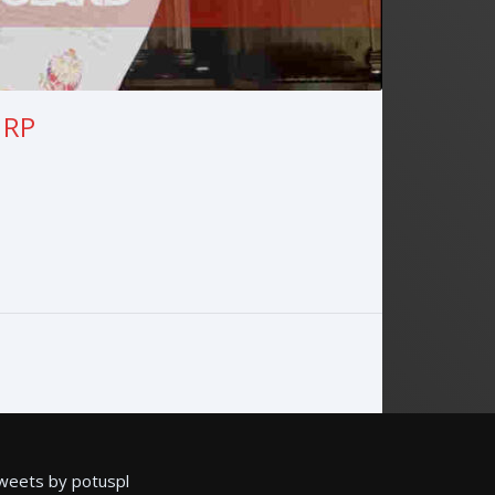
 RP
weets by potuspl