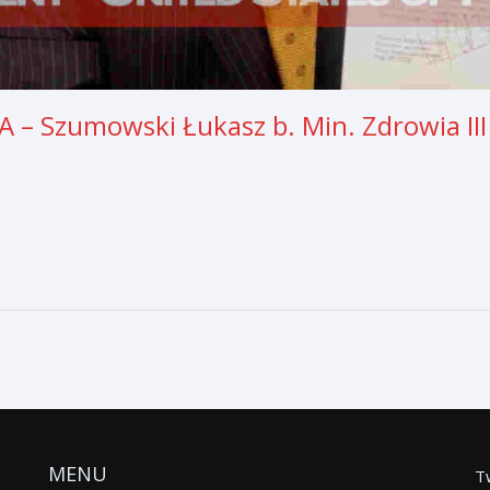
 Szumowski Łukasz b. Min. Zdrowia III
MENU
T