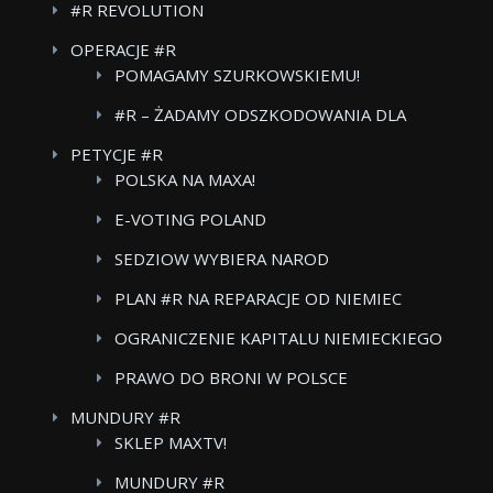
#R REVOLUTION
OPERACJE #R
POMAGAMY SZURKOWSKIEMU!
#R – ŻADAMY ODSZKODOWANIA DLA
POWSTANCOW WARSZAWSKICH BOJKOT
PETYCJE #R
FOOD CARE
POLSKA NA MAXA!
E-VOTING POLAND
SEDZIOW WYBIERA NAROD
PLAN #R NA REPARACJE OD NIEMIEC
OGRANICZENIE KAPITALU NIEMIECKIEGO
W POLSKICH MEDIACH
PRAWO DO BRONI W POLSCE
MUNDURY #R
SKLEP MAXTV!
MUNDURY #R