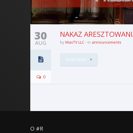
30
NAKAZ ARESZTOWANIA –
AUG
by
MaxTV LLC
in
announcements
READ MORE
0
O #R