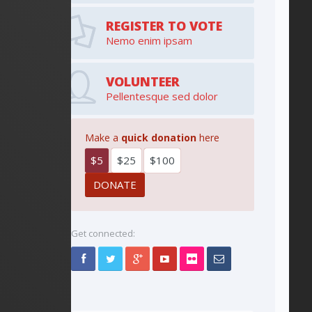
REGISTER TO VOTE
Nemo enim ipsam
VOLUNTEER
Pellentesque sed dolor
Make a
quick donation
here
$5
$25
$100
Get connected: