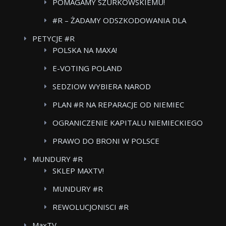
POMAGAMY SZURKOWSKIEMU!
#R – ŻADAMY ODSZKODOWANIA DLA
POWSTANCOW WARSZAWSKICH BOJKOT
PETYCJE #R
FOOD CARE
POLSKA NA MAXA!
E-VOTING POLAND
SEDZIOW WYBIERA NAROD
PLAN #R NA REPARACJE OD NIEMIEC
OGRANICZENIE KAPITALU NIEMIECKIEGO
W POLSKICH MEDIACH
PRAWO DO BRONI W POLSCE
MUNDURY #R
SKLEP MAXTV!
MUNDURY #R
REWOLUCJONISCI #R
MaxTV