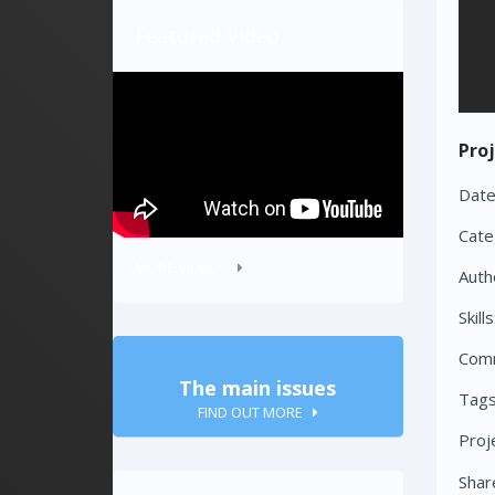
Featured Video
Proj
Date
Cate
MORE VIDEOS
Auth
Skills
Com
The main issues
Tags
FIND OUT MORE
Proj
Share