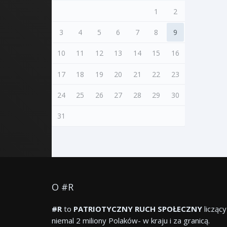
1
2
3
4
5
6
7
8
9
10
11
12
13
14
15
16
17
18
19
20
21
22
23
24
25
26
27
28
29
30
31
O #R
#R
to
PATRIOTYCZNY RUCH SPOŁECZNY
liczący
niemal 2 miliony Polaków- w kraju i za granicą.