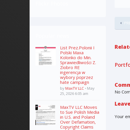
Flickr Photos
PR
Popular news
Relat
List Prez.Polonii I
Polski Maxa
Kolonko do Min.
Sprawiedliwości Z.
Portfo
Ziobro RE
ingerencja w
wybory poprzez
hate campaign
Comm
by
MaxTV LLC
May
No Co
25, 2026 6:05 am
Leave
MaxTV LLC Moves
to Sue Polish Media
Your em
in U.S. and Poland
Over Defamation,
Copyright Claims