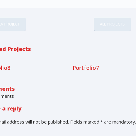
EV PROJECT
ALL PROJECTS
ed Projects
lio8
Portfolio7
ents
mments
 a reply
ail address will not be published. Fields marked * are mandatory.