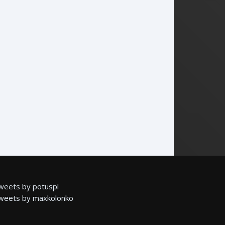
weets by potuspl
weets by maxkolonko