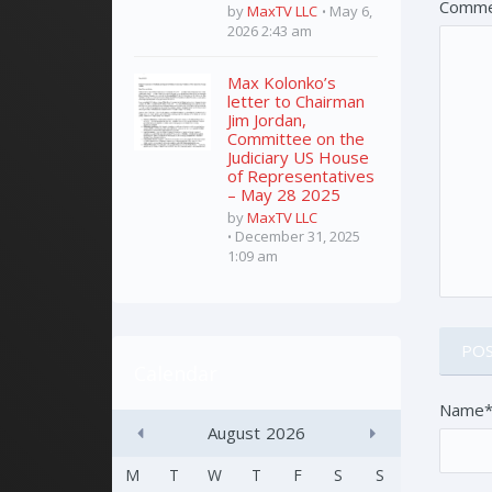
Comme
by
MaxTV LLC
May 6,
2026 2:43 am
Max Kolonko’s
letter to Chairman
Jim Jordan,
Committee on the
Judiciary US House
of Representatives
– May 28 2025
by
MaxTV LLC
December 31, 2025
1:09 am
Calendar
Name
August
2026
M
T
W
T
F
S
S