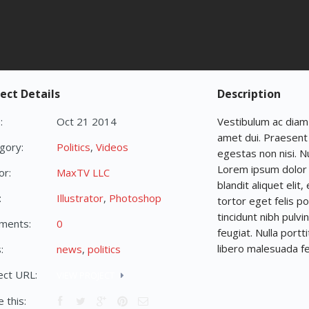
ect Details
Description
:
Oct 21 2014
Vestibulum ac diam
amet dui. Praesent 
gory:
Politics
,
Videos
egestas non nisi. N
Lorem ipsum dolor s
or:
MaxTV LLC
blandit aliquet elit
:
Illustrator
,
Photoshop
tortor eget felis po
tincidunt nibh pulvi
ments:
0
feugiat. Nulla portt
libero malesuada fe
:
news
,
politics
ect URL:
VIEW PROJECT
 this: