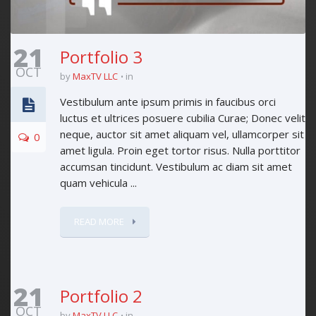
21
Portfolio 3
OCT
by
MaxTV LLC
in
Vestibulum ante ipsum primis in faucibus orci
luctus et ultrices posuere cubilia Curae; Donec velit
neque, auctor sit amet aliquam vel, ullamcorper sit
0
amet ligula. Proin eget tortor risus. Nulla porttitor
accumsan tincidunt. Vestibulum ac diam sit amet
quam vehicula ...
READ MORE
21
Portfolio 2
OCT
by
MaxTV LLC
in