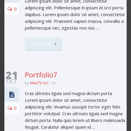
Lorem ipsum dolor sit amet, consectetur
adipiscing elit. Pellentesque in ipsum id orci porta
0
dapibus. Lorem ipsum dolor sit amet, consectetur
adipiscing elit. Praesent sapien massa, convallis a
pellentesque nec, egestas non nisi. ...
READ MORE
21
Portfolio7
OCT
by
MaxTV LLC
in
Cras ultricies ligula sed magna dictum porta.
Lorem ipsum dolor sit amet, consectetur
adipiscing elit. Vivamus suscipit tortor eget felis
0
porttitor volutpat. Cras ultricies ligula sed magna
dictum porta. Nulla quis lorem ut libero malesuada
feugiat. Curabitur aliquet quam id ...