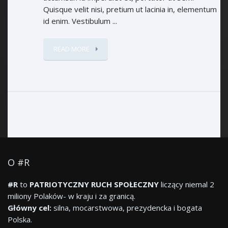
Quisque velit nisi, pretium ut lacinia in, elementum
id enim. Vestibulum ...
READ MORE
O #R
#R
to
PATRIOTYCZNY RUCH SPOŁECZNY
liczący niemal 2
miliony Polaków- w kraju i za granicą.
Główny cel:
silna, mocarstwowa, prezydencka i bogata
Polska.