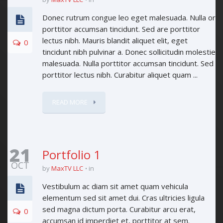
Donec rutrum congue leo eget malesuada. Nulla or
porttitor accumsan tincidunt. Sed are porttitor
lectus nibh. Mauris blandit aliquet elit, eget
0
tincidunt nibh pulvinar a. Donec sollicitudin molestie
malesuada. Nulla porttitor accumsan tincidunt. Sed
porttitor lectus nibh. Curabitur aliquet quam ...
READ MORE
21
Portfolio 1
OCT
by
MaxTV LLC
in
Vestibulum ac diam sit amet quam vehicula
elementum sed sit amet dui. Cras ultricies ligula
sed magna dictum porta. Curabitur arcu erat,
0
accumsan id imperdiet et, porttitor at sem.