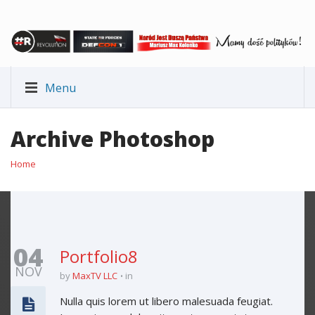
Menu
Archive Photoshop
Home
04
Portfolio8
NOV
by
MaxTV LLC
in
Nulla quis lorem ut libero malesuada feugiat.