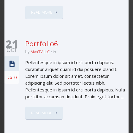
READ MORE
21
Portfolio6
OCT
by
MaxTV LLC
in
Pellentesque in ipsum id orci porta dapibus.
Curabitur aliquet quam id dui posuere blandit.
Lorem ipsum dolor sit amet, consectetur
0
adipiscing elit. Sed porttitor lectus nibh.
Pellentesque in ipsum id orci porta dapibus. Nulla
porttitor accumsan tincidunt. Proin eget tortor ...
READ MORE