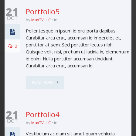
21
Portfolio5
OCT
by
MaxTV LLC
in
Pellentesque in ipsum id orci porta dapibus.
Curabitur arcu erat, accumsan id imperdiet et,
porttitor at sem. Sed porttitor lectus nibh.
0
Quisque velit nisi, pretium ut lacinia in, elementum
id enim. Nulla porttitor accumsan tincidunt.
Curabitur arcu erat, accumsan id ...
READ MORE
21
Portfolio4
OCT
by
MaxTV LLC
in
Vestibulum ac diam sit amet quam vehicula