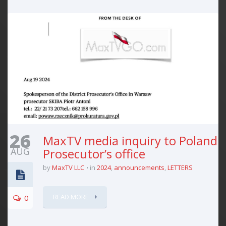
26
MaxTV media inquiry to Poland
AUG
Prosecutor’s office
by
MaxTV LLC
in
2024
,
announcements
,
LETTERS
READ MORE
0