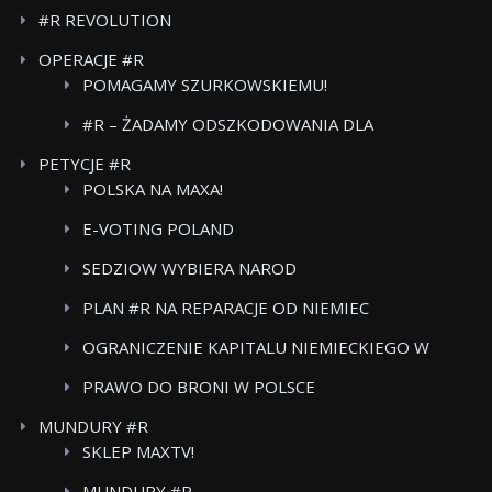
#R REVOLUTION
OPERACJE #R
POMAGAMY SZURKOWSKIEMU!
#R – ŻADAMY ODSZKODOWANIA DLA
POWSTANCOW WARSZAWSKICH BOJKOT FOOD
PETYCJE #R
CARE
POLSKA NA MAXA!
E-VOTING POLAND
SEDZIOW WYBIERA NAROD
PLAN #R NA REPARACJE OD NIEMIEC
OGRANICZENIE KAPITALU NIEMIECKIEGO W
POLSKICH MEDIACH
PRAWO DO BRONI W POLSCE
MUNDURY #R
SKLEP MAXTV!
MUNDURY #R