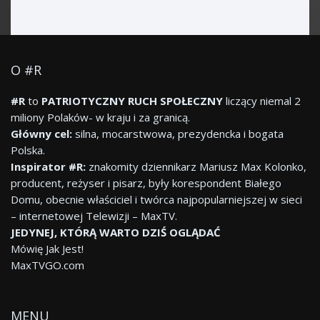
O #R
#R
to
PATRIOTYCZNY RUCH SPOŁECZNY
liczący niemal 2
miliony Polaków- w kraju i za granicą.
Główny cel:
silna, mocarstwowa, prezydencka i bogata
Polska.
Inspirator #R:
znakomity dziennikarz Mariusz Max Kolonko,
producent, reżyser i pisarz, były korespondent Białego
Domu, obecnie właściciel i twórca najpopularniejszej w sieci
– internetowej Telewizji – MaxTV.
JEDYNEJ, KTÓRĄ WARTO DZIŚ OGLĄDAĆ
Mówię Jak Jest!
MaxTVGO.com
MENU