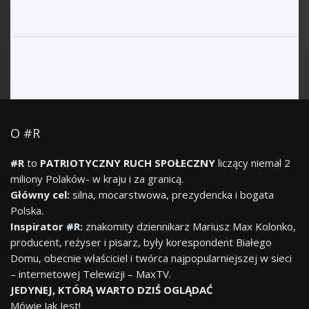
O #R
#R
to
PATRIOTYCZNY RUCH SPOŁECZNY
liczący niemal 2
miliony Polaków- w kraju i za granicą.
Główny cel:
silna, mocarstwowa, prezydencka i bogata
Polska.
Inspirator #R:
znakomity dziennikarz Mariusz Max Kolonko,
producent, reżyser i pisarz, były korespondent Białego
Domu, obecnie właściciel i twórca najpopularniejszej w sieci
– internetowej Telewizji – MaxTV.
JEDYNEJ, KTÓRĄ WARTO DZIŚ OGLĄDAĆ
Mówię Jak Jest!