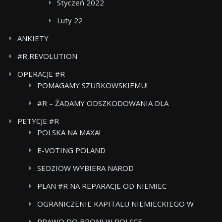
Styczeń 2022
Luty 22
ANKIETY
#R REVOLUTION
OPERACJE #R
POMAGAMY SZURKOWSKIEMU!
#R – ŻADAMY ODSZKODOWANIA DLA
POWSTANCOW WARSZAWSKICH BOJKOT FOOD
PETYCJE #R
CARE
POLSKA NA MAXA!
E-VOTING POLAND
SEDZIOW WYBIERA NAROD
PLAN #R NA REPARACJE OD NIEMIEC
OGRANICZENIE KAPITALU NIEMIECKIEGO W
POLSKICH MEDIACH
PRAWO DO BRONI W POLSCE