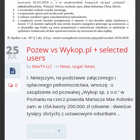
25
Pozew vs Wykop.pl + selected
JUL
users
by
MaxTV LLC
in
News
,
Legal
,
News
I. Niniejszym, na podstawie załączonego i
opłaconego pełnomocnictwa, wnoszę : o
0
zasądzenie od pozwanej „Wykop sp. z o.o.” w
Poznaniu na rzecz powoda Mariusza Max Kolonko
zam. w USA kwoty 200.000 zł (słownie : dwieście
tysięcy złotych) z ustawowymi odsetkami ...
READ MORE