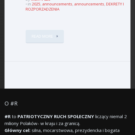
in
2025
,
announcements
,
announcements
,
DEKRETY I
ROZPORZADZENIA
READ MORE
O #R
#R
to
PATRIOTYCZNY RUCH SPOŁECZNY
liczący niemal 2
miliony Polaków- w kraju i za granicą.
Główny cel:
silna, mocarstwowa, prezydencka i bogata