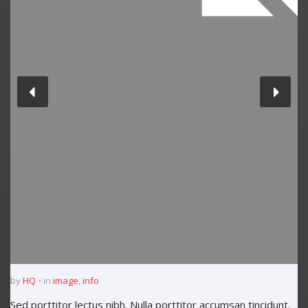
by
HQ
in
image
,
info
Sed porttitor lectus nibh. Nulla porttitor accumsan tincidunt.