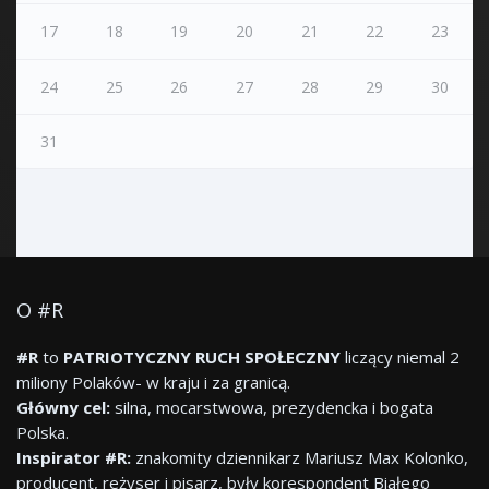
17
18
19
20
21
22
23
24
25
26
27
28
29
30
31
O #R
#R
to
PATRIOTYCZNY RUCH SPOŁECZNY
liczący niemal 2
miliony Polaków- w kraju i za granicą.
Główny cel:
silna, mocarstwowa, prezydencka i bogata
Polska.
Inspirator #R:
znakomity dziennikarz Mariusz Max Kolonko,
producent, reżyser i pisarz, były korespondent Białego