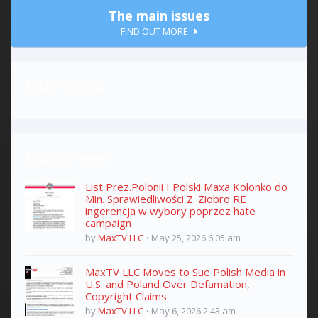
The main issues
FIND OUT MORE
Flickr Photos
Popular news
List Prez.Polonii I Polski Maxa Kolonko do
Min. Sprawiedliwości Z. Ziobro RE
ingerencja w wybory poprzez hate
campaign
by
MaxTV LLC
May 25, 2026 6:05 am
MaxTV LLC Moves to Sue Polish Media in
U.S. and Poland Over Defamation,
Copyright Claims
by
MaxTV LLC
May 6, 2026 2:43 am