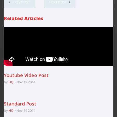
PREV POST
NEXT POST
Related Articles
Youtube Video Post
by
HQ
Nov 19 2014
Standard Post
by
HQ
Nov 19 2014