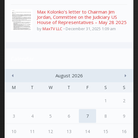
Max Kolonko’s letter to Chairman Jim
Jordan, Committee on the Judiciary US
House of Representatives – May 28 2025
by
MaxTV LLC
December 31, 2025 1:09 am
Calendar
August
2026
M
T
W
T
F
S
S
1
2
3
4
5
6
7
8
9
10
11
12
13
14
15
16