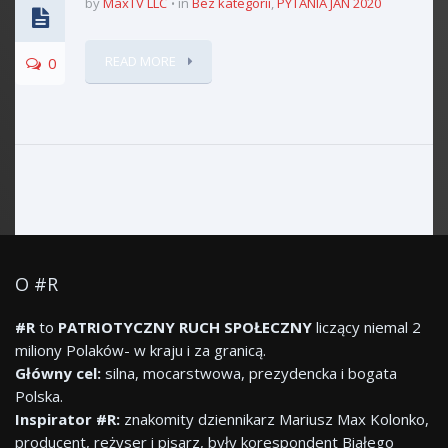
by
MaxTV LLC
in
Bez kategorii
,
PYTANIA JAN 2020
READ MORE
0
O #R
#R
to
PATRIOTYCZNY RUCH SPOŁECZNY
liczący niemal 2
miliony Polaków- w kraju i za granicą.
Główny cel:
silna, mocarstwowa, prezydencka i bogata
Polska.
Inspirator #R:
znakomity dziennikarz Mariusz Max Kolonko,
producent, reżyser i pisarz, były korespondent Białego