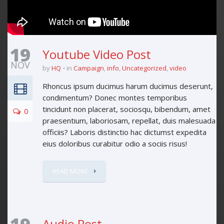
19
Youtube Video Post
NOV
by
HQ
in
Campaign
,
info
,
Uncategorized
,
video
Rhoncus ipsum ducimus harum ducimus deserunt,
condimentum? Donec montes temporibus
tincidunt non placerat, sociosqu, bibendum, amet
0
praesentium, laboriosam, repellat, duis malesuada
officiis? Laboris distinctio hac dictumst expedita
eius doloribus curabitur odio a sociis risus!
READ MORE
Audio Post