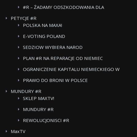
#R – ŻADAMY ODSZKODOWANIA DLA
POWSTANCOW WARSZAWSKICH BOJKOT FOOD
PETYCJE #R
CARE
POLSKA NA MAXA!
E-VOTING POLAND
SEDZIOW WYBIERA NAROD
PLAN #R NA REPARACJE OD NIEMIEC
OGRANICZENIE KAPITALU NIEMIECKIEGO W
POLSKICH MEDIACH
PRAWO DO BRONI W POLSCE
MUNDURY #R
SKLEP MAXTV!
MUNDURY #R
REWOLUCJONISCI #R
MaxTV