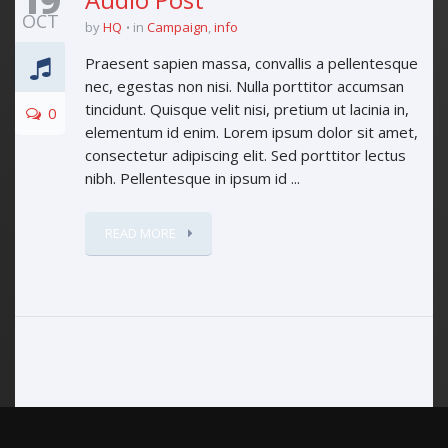
19
OCT
by
HQ
in
Campaign
,
info
Praesent sapien massa, convallis a pellentesque
nec, egestas non nisi. Nulla porttitor accumsan
tincidunt. Quisque velit nisi, pretium ut lacinia in,
0
elementum id enim. Lorem ipsum dolor sit amet,
consectetur adipiscing elit. Sed porttitor lectus
nibh. Pellentesque in ipsum id ...
READ MORE