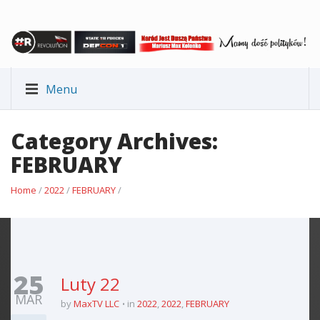
Menu
Category Archives:
FEBRUARY
Home
/
2022
/
FEBRUARY
/
25
Luty 22
MAR
by
MaxTV LLC
in
2022
,
2022
,
FEBRUARY