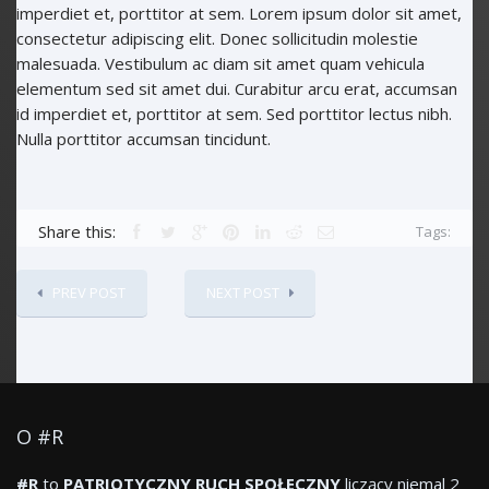
imperdiet et, porttitor at sem. Lorem ipsum dolor sit amet,
consectetur adipiscing elit. Donec sollicitudin molestie
malesuada. Vestibulum ac diam sit amet quam vehicula
elementum sed sit amet dui. Curabitur arcu erat, accumsan
id imperdiet et, porttitor at sem. Sed porttitor lectus nibh.
Nulla porttitor accumsan tincidunt.
Share this:
Tags:
PREV POST
NEXT POST
O #R
#R
to
PATRIOTYCZNY RUCH SPOŁECZNY
liczący niemal 2