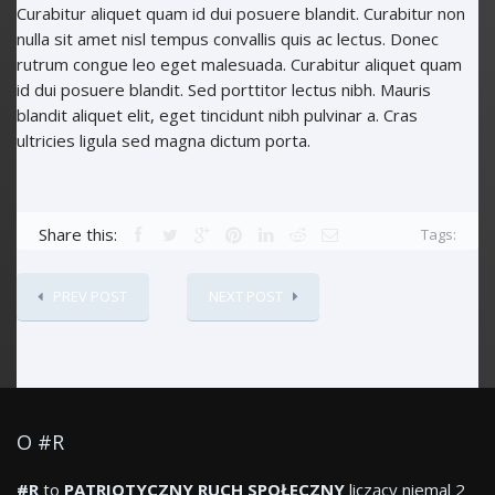
Curabitur aliquet quam id dui posuere blandit. Curabitur non
nulla sit amet nisl tempus convallis quis ac lectus. Donec
rutrum congue leo eget malesuada. Curabitur aliquet quam
id dui posuere blandit. Sed porttitor lectus nibh. Mauris
blandit aliquet elit, eget tincidunt nibh pulvinar a. Cras
ultricies ligula sed magna dictum porta.
Share this:
Tags:
PREV POST
NEXT POST
O #R
#R
to
PATRIOTYCZNY RUCH SPOŁECZNY
liczący niemal 2