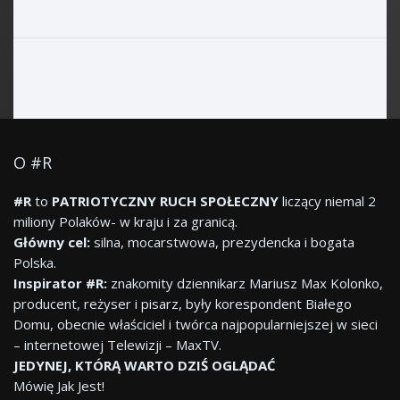
O #R
#R
to
PATRIOTYCZNY RUCH SPOŁECZNY
liczący niemal 2
miliony Polaków- w kraju i za granicą.
Główny cel:
silna, mocarstwowa, prezydencka i bogata
Polska.
Inspirator #R:
znakomity dziennikarz Mariusz Max Kolonko,
producent, reżyser i pisarz, były korespondent Białego
Domu, obecnie właściciel i twórca najpopularniejszej w sieci
– internetowej Telewizji – MaxTV.
JEDYNEJ, KTÓRĄ WARTO DZIŚ OGLĄDAĆ
Mówię Jak Jest!