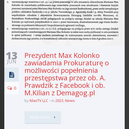
13
Prezydent Max Kolonko
JUN
zawiadamia Prokuraturę o
możliwości popełnienia
przestępstwa przez ob. A.
Prawdzik z Facebook i ob.
0
M.Kilian z Demagog.pl
by
MaxTV LLC
in
2023
,
News
READ MORE