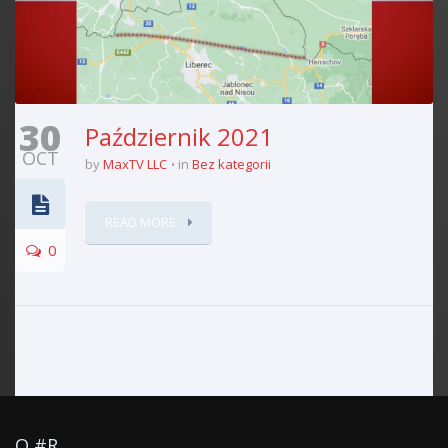
30
Październik 2021
OCT
by
MaxTV LLC
in
Bez kategorii
READ MORE
0
O #R