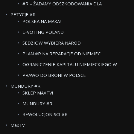
#R – ŻADAMY ODSZKODOWANIA DLA
POWSTANCOW WARSZAWSKICH BOJKOT FOOD
PETYCJE #R
CARE
POLSKA NA MAXA!
E-VOTING POLAND
SEDZIOW WYBIERA NAROD
PLAN #R NA REPARACJE OD NIEMIEC
OGRANICZENIE KAPITALU NIEMIECKIEGO W
POLSKICH MEDIACH
PRAWO DO BRONI W POLSCE
MUNDURY #R
SKLEP MAXTV!
MUNDURY #R
REWOLUCJONISCI #R
MaxTV