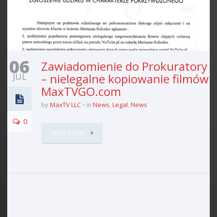
06
Zawiadomienie do Prokuratory
JUL
– nielegalne kopiowanie filmów
MaxTVGO.com
by
MaxTV LLC
in
News
,
Legal
,
News
0
READ MORE