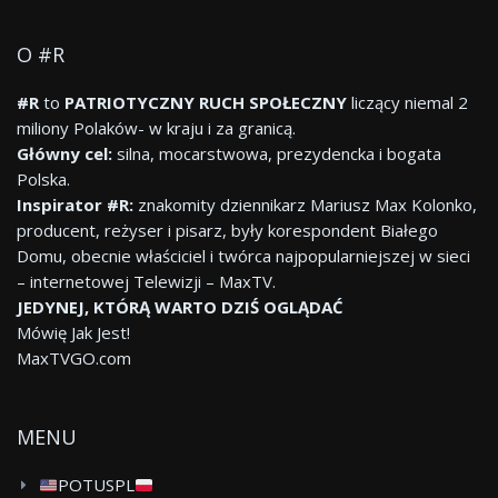
O #R
#R
to
PATRIOTYCZNY RUCH SPOŁECZNY
liczący niemal 2
miliony Polaków- w kraju i za granicą.
Główny cel:
silna, mocarstwowa, prezydencka i bogata
Polska.
Inspirator #R:
znakomity dziennikarz Mariusz Max Kolonko,
producent, reżyser i pisarz, były korespondent Białego
Domu, obecnie właściciel i twórca najpopularniejszej w sieci
– internetowej Telewizji – MaxTV.
JEDYNEJ, KTÓRĄ WARTO DZIŚ OGLĄDAĆ
Mówię Jak Jest!
MaxTVGO.com
MENU
POTUSPL