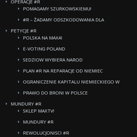
OPERACJE #R
POMAGAMY SZURKOWSKIEMU!
#R – ŻADAMY ODSZKODOWANIA DLA
POWSTANCOW WARSZAWSKICH BOJKOT FOOD
PETYCJE #R
CARE
POLSKA NA MAXA!
E-VOTING POLAND
SEDZIOW WYBIERA NAROD
PLAN #R NA REPARACJE OD NIEMIEC
OGRANICZENIE KAPITALU NIEMIECKIEGO W
POLSKICH MEDIACH
PRAWO DO BRONI W POLSCE
MUNDURY #R
SKLEP MAXTV!
MUNDURY #R
REWOLUCJONISCI #R